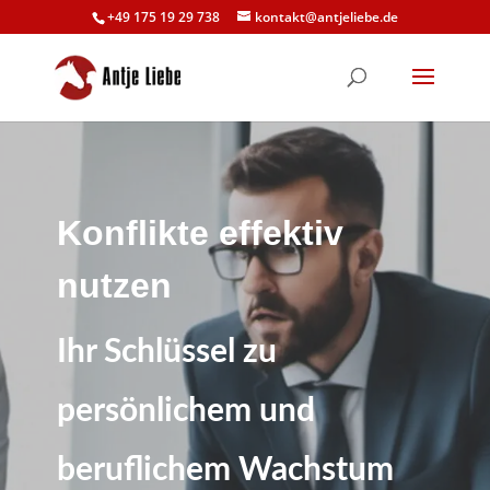
+49 175 19 29 738
kontakt@antjeliebe.de
Konflikte effektiv
nutzen
Ihr Schlüssel zu
persönlichem und
beruflichem Wachstum