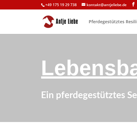
+49 175 19 29 738
kontakt@antjeliebe.de
Pferdegestütztes Resil
Lebensba
Ein pferdegestütztes S