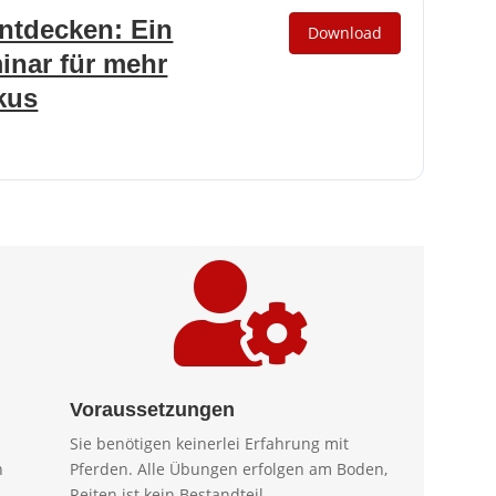
ntdecken: Ein
Download
inar für mehr
kus

Voraussetzungen
Sie benötigen keinerlei Erfahrung mit
n
Pferden. Alle Übungen erfolgen am Boden,
Reiten ist
kein
Bestandteil.