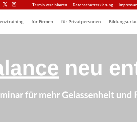
Termin vereinbaren
Datenschutzerklärung
Impressu
ienztraining
für Firmen
für Privatpersonen
Bildungsurla
lance
neu en
eminar für mehr Gelassenheit und