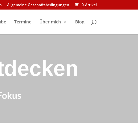
m
Allgemeine Geschäftsbedingungen
0-Artikel
ube
Termine
Über mich
Blog
tdecken
 Fokus